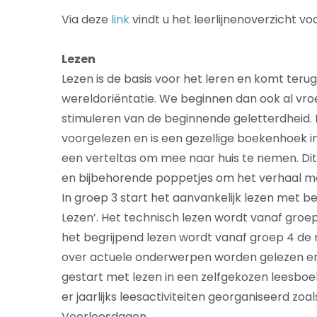
Via deze
link
vindt u het leerlijnenoverzicht vo
Lezen
Lezen is de basis voor het leren en komt teru
wereldoriëntatie. We beginnen dan ook al vr
stimuleren van de beginnende geletterdheid. I
voorgelezen en is een gezellige boekenhoek i
een verteltas om mee naar huis te nemen. Dit
en bijbehorende poppetjes om het verhaal m
In groep 3 start het aanvankelijk lezen met b
Lezen’. Het technisch lezen wordt vanaf groe
het begrijpend lezen wordt vanaf groep 4 de 
over actuele onderwerpen worden gelezen en 
gestart met lezen in een zelfgekozen leesboe
er jaarlijks leesactiviteiten georganiseerd z
Voorleesdagen.