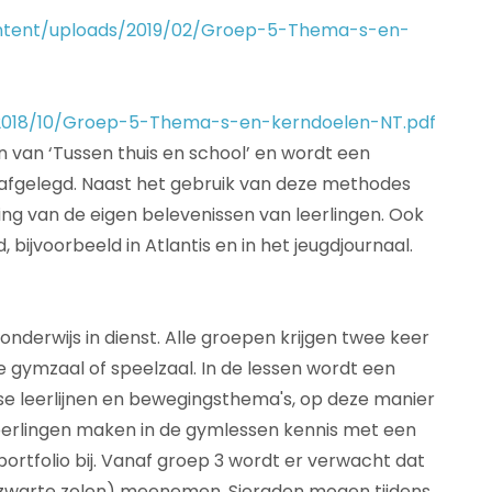
content/uploads/2019/02/Groep-5-Thema-s-en-
s/2018/10/Groep-5-Thema-s-en-kerndoelen-NT.pdf
n van ‘Tussen thuis en school’ en wordt een
 afgelegd. Naast het gebruik van deze methodes
ing van de eigen belevenissen van leerlingen. Ook
bijvoorbeeld in Atlantis en in het jeugdjournaal.
erwijs in dienst. Alle groepen krijgen twee keer
 gymzaal of speelzaal. In de lessen wordt een
se leerlijnen en bewegingsthema's, op deze manier
leerlingen maken in de gymlessen kennis met een
tfolio bij. Vanaf groep 3 wordt er verwacht dat
zwarte zolen) meenemen. Sieraden mogen tijdens